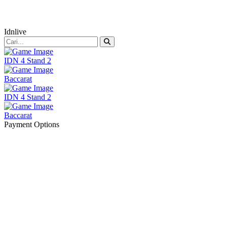
Idnlive
IDN 4 Stand 2
Baccarat
IDN 4 Stand 2
Baccarat
Payment Options