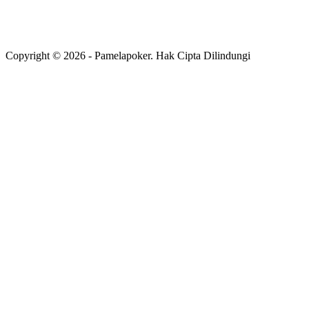
Copyright © 2026 - Pamelapoker. Hak Cipta Dilindungi