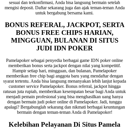
sesuai dan terkonfirmasi, Anda bisa langsung bermain setelah
mengisi deposit. Daftar sekarang juga dan ajak teman-teman Anda
untuk bergabung bersama kami.
BONUS REFERAL, JACKPOT, SERTA
BONUS FREE CHIPS HARIAN,
MINGGUAN, BULANAN DI SITUS
JUDI IDN POKER
Pamelapoker sebagai penyedia berbagai game IDN poker online
memberikan bonus serta jackpot dengan nilai yang kompetitif.
Hampir setiap hari, mingguan, dan bulanan, Pamelapoker
memberikan free chip bagi anggota baru yang mendaftar dengan
syarat tertentu. Anda bisa langsung menanyakan lebih lanjut kepada
customer service Pamelapoker. Bonus referral, jackpot hingga
ratusan juta rupiah, memberikan kesempatan besar bagi Anda untuk
menjadi pemain profesional yang bisa menghasilkan uang hanya
dengan bermain judi poker online di Pamelapoker. Jadi, tunggu
apalagi? Bergabunglah sekarang dan nikmati berbagai keuntungan
bermain dengan teman-teman Anda di Pamelapoker!
Kelebihan Pelayanan Di Situs Pamela