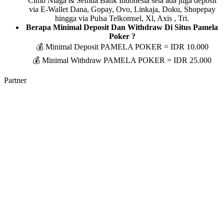
Cimb Niaga & Semua Bank Indonesia seta ada juga deposit
via E-Wallet Dana, Gopay, Ovo, Linkaja, Doku, Shopepay
hingga via Pulsa Telkomsel, Xl, Axis , Tri.
Berapa Minimal Deposit Dan Withdraw Di Situs Pamela
Poker ?
💰 Minimal Deposit PAMELA POKER = IDR 10.000
💰 Minimal Withdraw PAMELA POKER = IDR 25.000
Partner