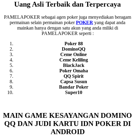
Uang Asli Terbaik dan Terpercaya
PAMELAPOKER sebagai agen poker juga menyediakan beragam
permainan selain permainan poker
POKER
yang dapat anda
mainkan hanya dengan satu akun yang anda miliki di
PAMELAPOKER seperti :
Poker 88
DominoQQ
Ceme Online
Ceme Keliling
BlackJack
Poker Omaha
QQ Spirit
Capsa Susun
Bandar Poker
Super10
MAIN GAME KESAYANGAN DOMINO
QQ DAN JUDI KARTU IDN POKER DI
ANDROID